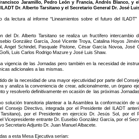
Francisco Jaramillo, Pedro León y Francia, Andrés Blanco, y 
 ILADT Dr. Alberto Tarsitano y el Secretario General Dr. José Lu
ano da lectura al informe “Lineamientos sobre el futuro del ILADT”
n del Dr. Alberto Tarsitano se realiza un fructífero intercambio 
Eusebio González García, José Vicente Troya, Catalina Hoyos Jimé
, Angel Schindel, Pasquale Pistone, César García Novoa,
José 
t Goñi, Luis Carlos Rodrigo Mazure y José Luis Shaw.
na vigencia de las Jornadas pero también en la necesidad de inst
icas adicionales a las mismas.
ido de la necesidad de una mayor ejecutividad por parte del Consej
tea y analiza la conveniencia de crear, adicionalmente, un órgano e
nto y resolverlo definitivamente en ocasión de las próximas Jornadas
o solución transitoria plantear a la Asamblea la conformación de 
el Consejo Directivo, integrada por el Presidente del ILADT anteri
Tarsitano), por el Presidente en ejercicio Dr. Jesús Sol, por el 
el Vicepresidente entrante Dr. Eusebio González García, por el Secr
vo Secretario Adjunto Dr. Juan Manuel Albacete.
as a esta Mesa Ejecutiva serían: