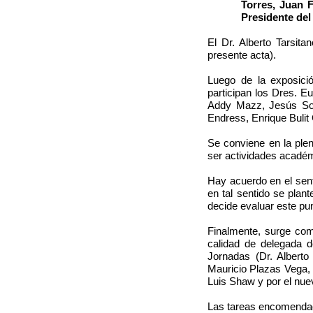
Torres, Juan 
Presidente del
El Dr. Alberto Tarsit
presente acta).
Luego de la exposició
participan los Dres. 
Addy Mazz, Jesús Sol
Endress
, Enrique Buli
Se conviene en la ple
ser actividades académ
Hay acuerdo en el sent
en tal sentido se plan
decide evaluar este pu
Finalmente, surge com
calidad de delegada d
Jornadas (Dr. Alberto 
Mauricio Plazas Vega, 
Luis Shaw y por el nue
Las tareas encomendad