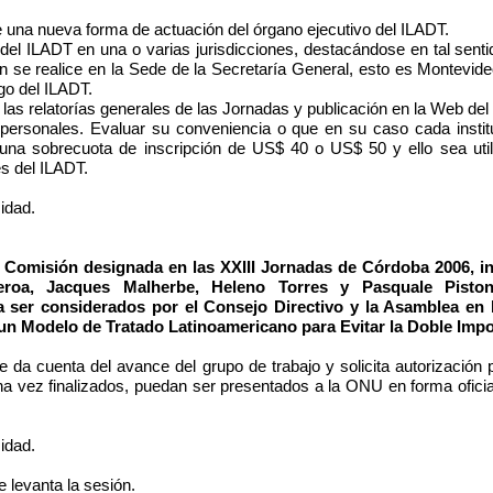
a nueva forma de actuación del órgano ejecutivo del ILADT.
 ILADT en una o varias jurisdicciones, destacándose en tal sentid
ón se realice en la Sede de la Secretaría General, esto es Montevide
go del ILADT.
as relatorías generales de las Jornadas y publicación en la Web del
nales. Evaluar su conveniencia o que en su caso cada institu
una sobrecuota de inscripción de US$ 40 o US$ 50 y ello sea utili
s del ILADT.
idad.
misión designada en las XXIII Jornadas de Córdoba 2006, int
eroa, Jacques Malherbe, Heleno Torres y Pasquale Pisto
 a ser considerados por el Consejo Directivo y la Asamblea en
un Modelo de Tratado Latinoamericano para Evitar la Doble Impos
e da cuenta del avance del grupo de trabajo y solicita autorización 
una vez finalizados, puedan ser presentados a la ONU en forma ofici
idad.
e levanta la sesión.