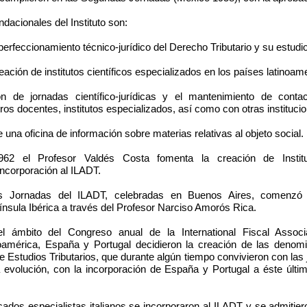
ndacionales del Instituto son:
rfeccionamiento técnico-jurídico del Derecho Tributario y su estudio
ción de institutos científicos especializados en los países latinoam
e jornadas científico-jurídicas y el mantenimiento de conta
ros docentes, institutos especializados, así como con otras institucio
na oficina de información sobre materias relativas al objeto social.
962 el Profesor Valdés Costa fomenta la creación de Instit
incorporación al ILADT.
s Jornadas del ILADT, celebradas en Buenos Aires, comenzó 
ínsula Ibérica a través del Profesor Narciso Amorós Rica.
 ámbito del Congreso anual de la International Fiscal Associ
noamérica, España y Portugal decidieron la creación de las deno
Estudios Tributarios, que durante algún tiempo convivieron con las 
 evolución, con la incorporación de España y Portugal a éste últim
.
ados especialistas italianos se incorporaron al ILADT y se admitiero