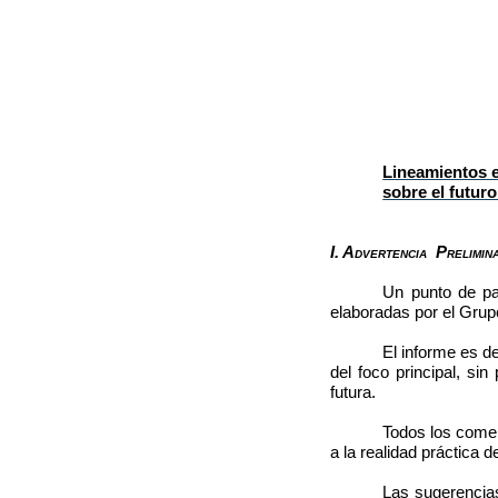
Lineamientos e
sobre el futur
I. Advertencia Prelimin
Un punto de pa
elaboradas por el Grup
El informe es de
del foco principal, si
futura.
Todos los comen
a la realidad práctica d
Las sugerencias 