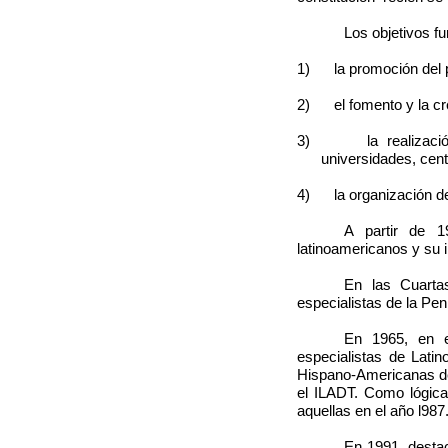
Los objetivos fu
1) la promoción del pe
2) el fomento y la crea
3) la realización d
universidades, cent
4) la organización de u
A partir de 1
latinoamericanos y su 
En las Cuarta
especialistas de la Pen
En 1965, en el
especialistas de Lati
Hispano-Americanas de 
el ILADT. Como lógica
aquellas en el año l987
En 1991, destac