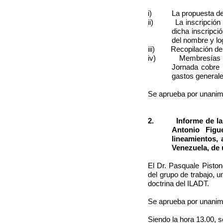
i) La propuesta de un
ii) La inscripción del
dicha inscripci
del nombre y lo
iii) Recopilación de l
iv) Membresías perso
Jornada cobre 
gastos generale
Se aprueba por unanim
2. Informe de la Co
Antonio Figu
lineamientos,
Venezuela, de 
El Dr. Pasquale Piston
del grupo de trabajo, 
doctrina del ILADT.
Se aprueba por unanim
Siendo la hora 13.00, s