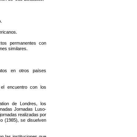
.
ericanos.
ctos permanentes con
nes similares.
utos en otros países
el encuentro con los
ation de Londres, los
minadas Jornadas Luso-
jornadas realizadas por
o (1985), se disuelven
n las instituciones que