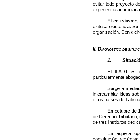
evitar todo proyecto d
experiencia acumulada e
El entusiasmo,
exitosa existencia. S
organización. Con dich
II. D
iagnóstico de situac
1. Situación d
El ILADT es un
particularmente abogado
Surge a mediado
intercambiar ideas sob
otros países de Latino
En octubre de 1
de Derecho Tributario,
de tres Institutos dedic
En aquella op
constitución recién se