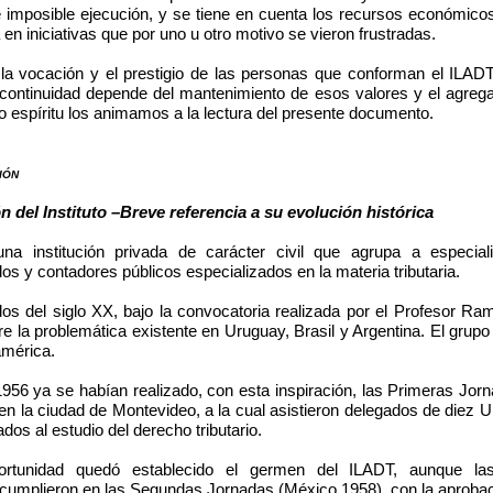
e imposible ejecución, y se tiene en cuenta los recursos económicos 
n iniciativas que por uno u otro motivo se vieron frustradas.
 la vocación y el prestigio de las personas que conforman el ILAD
u continuidad depende del mantenimiento de esos valores y el agreg
o espíritu los animamos a la lectura del presente documento.
ión
el Instituto –Breve referencia a su evolución histórica
a institución privada de carácter civil que agrupa a especiali
s y contadores públicos especializados en la materia tributaria.
s del siglo XX, bajo la convocatoria realizada por el Profesor Ra
re la problemática existente en Uruguay, Brasil y Argentina. El grupo
américa.
956 ya se habían realizado, con esta inspiración, las Primeras Jo
 en la ciudad de Montevideo, a la cual asistieron delegados de diez U
ados al estudio del derecho tributario.
ortunidad quedó establecido el germen del ILADT, aunque la
 cumplieron en las Segundas Jornadas (México 1958), con la aproba