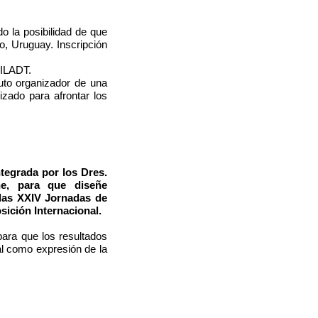
o la posibilidad de que
o, Uruguay. Inscripción
 ILADT.
to organizador de una
zado para afrontar los
egrada por los Dres.
ne, para que diseñe
 las XXIV Jornadas de
ición Internacional.
para que los resultados
al como expresión de la