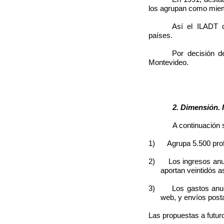
los agrupan como mie
Así el ILADT c
países.
Por decisión d
Montevideo.
2. Dimensión. Inte
A continuación se en
1) Agrupa 5.500 prof
2) Los ingresos anuale
aportan veintidós 
3) Los gastos anuales
web, y envíos posta
Las propuestas a futur