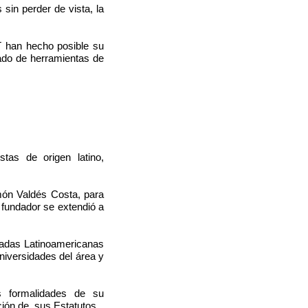
sin perder de vista, la
T han hecho posible su
ado de herramientas de
stas de origen latino,
món Valdés Costa, para
 fundador se extendió a
rnadas Latinoamericanas
niversidades del área y
s formalidades de su
ción de sus Estatutos.