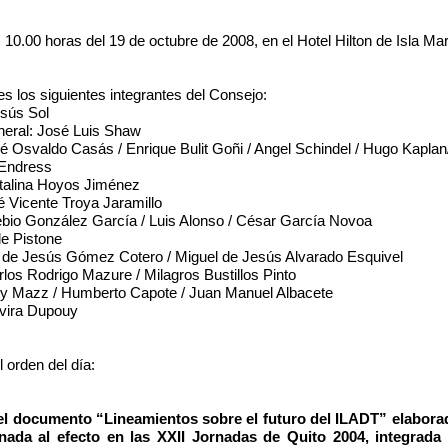
as 10.00 horas del 19 de octubre de 2008, en el Hotel Hilton de Isla Ma
s los siguientes integrantes del Consejo:
esús Sol
neral: José Luis Shaw
é Osvaldo Casás / Enrique Bulit Goñi / Angel Schindel / Hugo Kaplan/
 Endress
talina Hoyos Jiménez
 Vicente Troya Jaramillo
io González García / Luis Alonso / César García Novoa
le Pistone
de Jesús Gómez Cotero / Miguel de Jesús Alvarado Esquivel
los Rodrigo Mazure / Milagros Bustillos Pinto
 Mazz / Humberto Capote / Juan Manuel Albacete
vira Dupouy
 orden del día:
documento “Lineamientos sobre el futuro del ILADT” elaborad
nada al efecto en las XXII Jornadas de Quito 2004, integrada