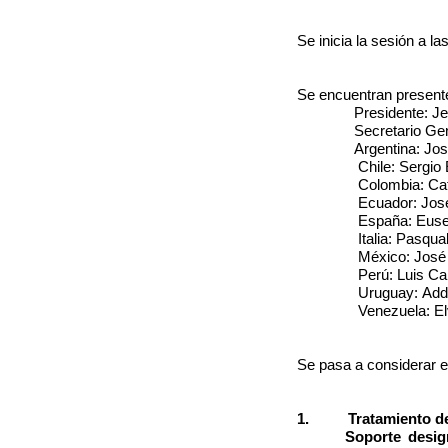
Post
Se inicia la sesión a l
Se encuentran presente
Presidente: J
Secretario Ge
Argentina: Jos
Chile: Sergio
Colombia: Ca
Ecuador: José
España: Euseb
Italia: Pasqua
México: José 
Perú: Luis Car
Uruguay: Addy
Venezuela: El
Se pasa a considerar el
1. Tratamiento del 
Soporte desig