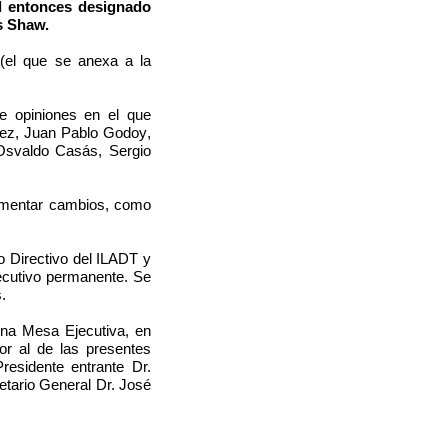
el entonces designado
is Shaw.
 (el que se anexa a la
de opiniones en el que
nez,
Juan Pablo Godoy
,
Osvaldo Casás
,
Sergio
rumentar cambios, como
o Directivo del ILADT y
jecutivo permanente. Se
.
una Mesa Ejecutiva, en
or al de las presentes
Presidente entrante Dr.
etario General Dr. José