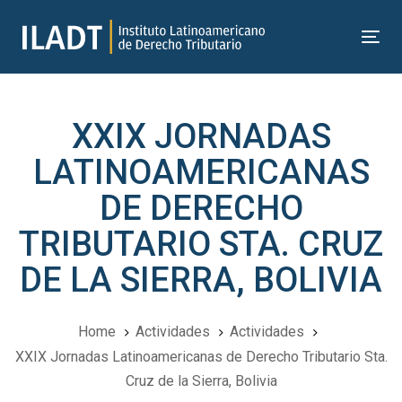
Skip
Skip
links
to
Tog
primary
nav
navigation
Skip
XXIX JORNADAS
to
content
LATINOAMERICANAS
DE DERECHO
TRIBUTARIO STA. CRUZ
DE LA SIERRA, BOLIVIA
Home
Actividades
Actividades
XXIX Jornadas Latinoamericanas de Derecho Tributario Sta.
Cruz de la Sierra, Bolivia