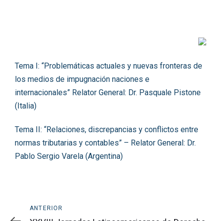
Navegación
del
Tema I: “Problemáticas actuales y nuevas fronteras de
Post
los medios de impugnación naciones e
internacionales” Relator General: Dr. Pasquale Pistone
(Italia)
Tema II: “Relaciones, discrepancias y conflictos entre
normas tributarias y contables” – Relator General: Dr.
Pablo Sergio Varela (Argentina)
Anterior
ANTERIOR