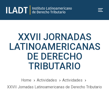
Skip
Skip
links
to
Tog
primary
nav
navigation
Skip
XXVII JORNADAS
to
content
LATINOAMERICANAS
DE DERECHO
TRIBUTARIO
Home
Actividades
Actividades
XXVII Jornadas Latinoamericanas de Derecho Tributario
Navegación