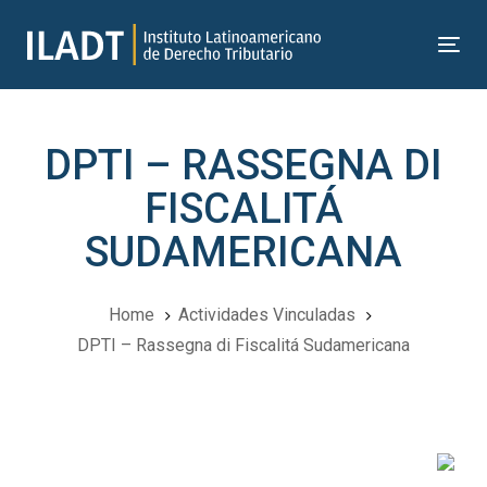
Skip
Skip
links
to
Tog
primary
nav
navigation
Skip
DPTI – RASSEGNA DI
to
content
FISCALITÁ
SUDAMERICANA
Home
Actividades Vinculadas
DPTI – Rassegna di Fiscalitá Sudamericana
Navegación