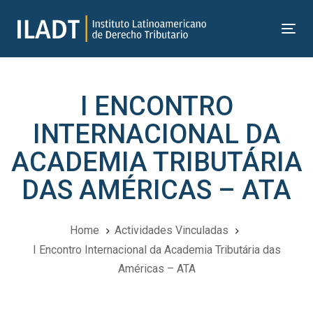
Skip
Skip
links
to
Tog
primary
nav
navigation
Skip
I ENCONTRO
to
content
INTERNACIONAL DA
ACADEMIA TRIBUTÁRIA
DAS AMÉRICAS – ATA
Home
Actividades Vinculadas
I Encontro Internacional da Academia Tributária das
Américas – ATA