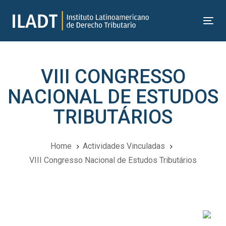
Skip
Skip
links
to
Tog
primary
nav
navigation
Skip
VIII CONGRESSO
to
content
NACIONAL DE ESTUDOS
TRIBUTÁRIOS
Home
Actividades Vinculadas
VIII Congresso Nacional de Estudos Tributários
Navegación