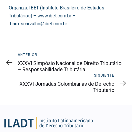
del
Organiza: IBET (Instituto Brasileiro de Estudos
Post
Tributários) –
www.ibet.com.br
–
barroscarvalho@ibet.com.br
Anterior
ANTERIOR
XXXVI Simpósio Nacional de Direito Tributário
– Responsabilidade Tributária
Siguiente
SIGUIENTE
XXXVI Jornadas Colombianas de Derecho
Tributario