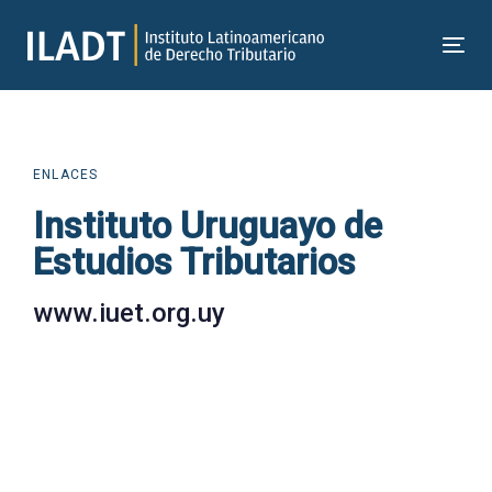
Skip
Skip
links
to
Tog
primary
nav
navigation
Skip
to
ENLACES
content
Instituto Uruguayo de
Estudios Tributarios
www.iuet.org.uy