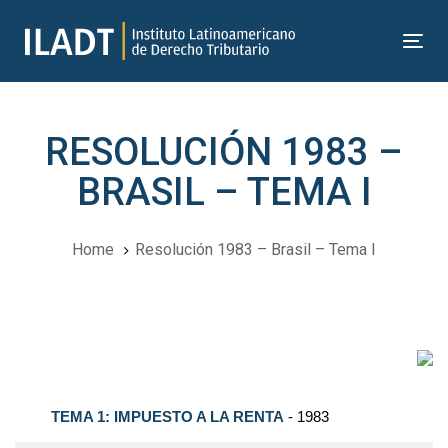
Skip
Skip
links
to
Tog
primary
nav
navigation
Skip
RESOLUCIÓN 1983 –
to
content
BRASIL – TEMA I
Home
Resolución 1983 – Brasil – Tema I
Navegación
del
TEMA 1: IMPUESTO A LA RENTA
- 1983
Post