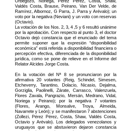
Orbegozo, Noriega, Pérez Pérez, Costa, Shaw,
Valdés Costa, Brause, Peirano, Van Der Velde, de
Ramírez, Albornoz, G Parra, J. Parra y Arévalo); un
voto por la negativa (Neviani) y un voto con reservas
(Octavio).
La votación de los Nos. 2, 3, 4 ,5 y 6 resultó unánime
por la aprobación. Con respecto al punto 3, el doctor
Octavio dejó constancia que el enunciado del tema
permite suponer que la expresión “disponibilidad
económica” está referida a disponibilidad financiera o
percepción efectiva, diferenciada de la disponibilidad
jurídica, como se pone de relieve en el Informe del
Relator Alcides Jorge Costa.
En la votación del Nª 8 se pronunciaron por la
afirmativa 20 votantes (Reig, Schindel, Simesen,
Etcheverry, Tarantino, Dolacio, Nicasio, Dejalma,
Gorziglia, Paolinelli, Zárate, Carrasco, Valenzuela,
Flores Zavala, Pangrazio, Mersán, Medrano, Vidal,
Noriega y Peirano); por la negativa 7 votantes
(Flores, Arango, Monsalve, Troya, Almeida,
Navarrete y León); y se manifestaron 7 abstenciones
(Zollezi, Pérez Pérez, Costa, Shaw, Valdés Costa,
Octavio y Arévalo). Los delegados venezolanos y
uruguayos que se abstuvieron dejaron constancia