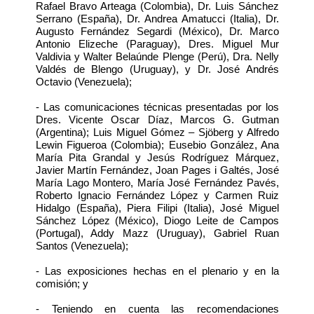
Rafael Bravo Arteaga (Colombia), Dr. Luis Sánchez
Serrano (España), Dr. Andrea Amatucci (Italia), Dr.
Augusto Fernández Segardi (México), Dr. Marco
Antonio Elizeche (Paraguay), Dres. Miguel Mur
Valdivia y Walter Belaúnde Plenge (Perú), Dra. Nelly
Valdés de Blengo (Uruguay), y Dr. José Andrés
Octavio (Venezuela);
- Las comunicaciones técnicas presentadas por los
Dres. Vicente Oscar Díaz, Marcos G. Gutman
(Argentina); Luis Miguel Gómez – Sjöberg y Alfredo
Lewin Figueroa (Colombia); Eusebio González, Ana
María Pita Grandal y Jesús Rodríguez Márquez,
Javier Martín Fernández, Joan Pages i Galtés, José
María Lago Montero, María José Fernández Pavés,
Roberto Ignacio Fernández López y Carmen Ruiz
Hidalgo (España), Piera Filipi (Italia), José Miguel
Sánchez López (México), Diogo Leite de Campos
(Portugal), Addy Mazz (Uruguay), Gabriel Ruan
Santos (Venezuela);
- Las exposiciones hechas en el plenario y en la
comisión; y
- Teniendo en cuenta las recomendaciones