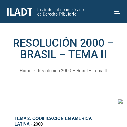
Skip
Skip
links
to
Tog
primary
nav
navigation
Skip
RESOLUCIÓN 2000 –
to
content
BRASIL – TEMA II
Home
Resolución 2000 – Brasil – Tema II
Navegación
del
TEMA 2: CODIFICACION EN AMERICA
Post
LATINA
- 2000