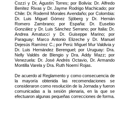
Cozzi y Dr, Agustín Torres; por Bolivia: Dr. Alfredo
Benítez Rivas y Dr. Jayme Rodrigo Machicado; por
Chile: Dr. Rodemil Morales Avendaño; por Colombia:
Dr. Luis Miguel Gómez Sjöberg y Dr. Hernán
Romero Zambrano; por España: Dr. Eusebio
González y Dr. Luis Sánchez Serrano; por Italia: Dr.
Andrea Amatucci y Dr. Guiseppe Marino; por
Paraguay: Marco Antonio Elizeche y Dr. Manuel
Dejesús Ramírez C.; por Perú: Miguel Mur Valdivia y
Dr. Luis Hernández Berenguel; por Uruguay: Dra.
Nelly Valdés de Blengio y Dra. Addy Mazz; por
Venezuela: Dr. José Andrés Octavio, Dr. Armando
Montilla Varela y Dra. Ruth Noemí Rojas.
De acuerdo al Reglamento y como consecuencia de
la mayoría obtenida las recomendaciones se
consideraron como resolución de la Jornada y fueron
comunicadas a la sesión plenaria, en la que se
efectuaron algunas pequeñas correcciones de forma.