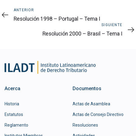
Anterior
ANTERIOR
Resolución 1998 – Portugal – Tema I
Siguiente
SIGUIENTE
Resolución 2000 – Brasil – Tema I
Acerca
Documentos
Historia
Actas de Asamblea
Estatutos
Actas de Consejo Directivo
Reglamento
Resoluciones
Institutos Miembros
Actividades