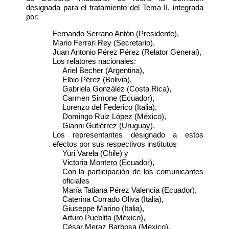
designada para el tratamiento del Tema II, integrada
por:
Fernando Serrano Antón (Presidente),
Mario Ferrari Rey (Secretario),
Juan Antonio Pérez Pérez (Relator General),
Los relatores nacionales:
Ariel Becher (Argentina),
Elbio Pérez (Bolivia),
Gabriela González (Costa Rica),
Carmen Simone (Ecuador),
Lorenzo del Federico (Italia),
Domingo Ruiz López (México),
Gianni Gutiérrez (Uruguay),
Los representantes designado a estos
efectos por sus respectivos institutos
Yuri Varela (Chile) y
Victoria Montero (Ecuador),
Con la participación de los comunicantes
oficiales
María Tatiana Pérez Valencia (Ecuador),
Caterina Corrado Oliva (Italia),
Giuseppe Marino (Italia),
Arturo Pueblita (México),
César Meraz Barbosa (Mexico),