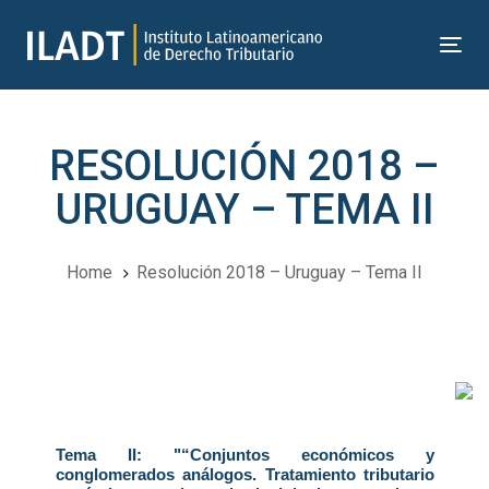
Skip
Skip
links
to
Tog
primary
nav
navigation
Skip
RESOLUCIÓN 2018 –
to
content
URUGUAY – TEMA II
Home
Resolución 2018 – Uruguay – Tema II
Navegación
del
Tema II: "“Conjuntos económicos y
Post
conglomerados análogos. Tratamiento tributario