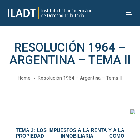
Skip
Skip
links
to
Tog
primary
nav
navigation
Skip
RESOLUCIÓN 1964 –
to
content
ARGENTINA – TEMA II
Home
Resolución 1964 – Argentina – Tema II
Navegación
del
TEMA 2: LOS IMPUESTOS A LA RENTA Y A LA
Post
PROPIEDAD INMOBILIARIA COMO