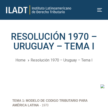
Skip
Skip
links
to
Tog
primary
nav
navigation
Skip
RESOLUCIÓN 1970 –
to
content
URUGUAY – TEMA I
Home
Resolución 1970 – Uruguay – Tema I
Navegación
del
TEMA 1: MODELO DE CODIGO TRIBUTARIO PARA
Post
AMÉRICA LATINA
- 1970