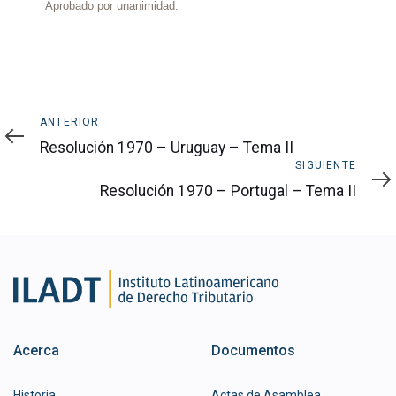
Aprobado por unanimidad.
Anterior
ANTERIOR
Resolución 1970 – Uruguay – Tema II
Siguiente
SIGUIENTE
Resolución 1970 – Portugal – Tema II
Acerca
Documentos
Historia
Actas de Asamblea