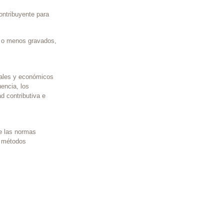
contribuyente para
a o menos gravados,
ciales y económicos
uencia, los
ad contributiva e
de las normas
de métodos