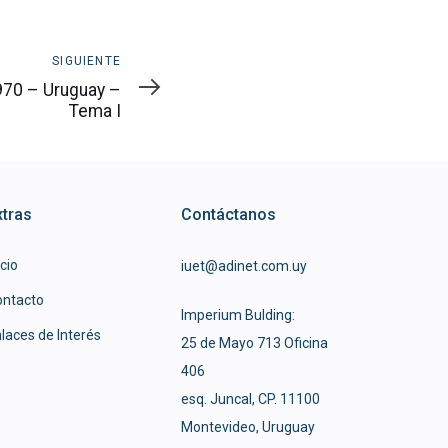
SIGUIENTE
970 – Uruguay –
Tema I
xtras
Contáctanos
icio
iuet@adinet.com.uy
ontacto
Imperium Bulding:
laces de Interés
25 de Mayo 713 Oficina
406
esq. Juncal, CP. 11100
Montevideo, Uruguay