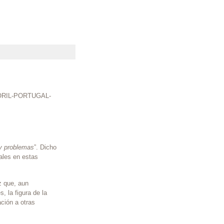
ORIL-PORTUGAL-
 y problemas
”. Dicho
ales en estas
z que, aun
, la figura de la
ción a otras