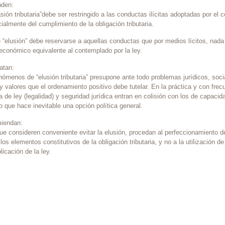
nden:
ión tributaria”debe ser restringido a las conductas ilícitas adoptadas por el 
cialmente del cumplimiento de la obligación tributaria.
“elusión” debe reservarse a aquellas conductas que por medios lícitos, nad
 económico equivalente al contemplado por la ley.
atan:
enómenos de “elusión tributaria” presupone ante todo problemas jurídicos, so
y valores que el ordenamiento positivo debe tutelar. En la práctica y con frec
a de ley (legalidad) y seguridad jurídica entran en colisión con los de capacid
 lo que hace inevitable una opción política general.
miendan:
ue consideren conveniente evitar la elusión, procedan al perfeccionamiento 
los elementos constitutivos de la obligación tributaria, y no a la utilización 
plicación de la ley.