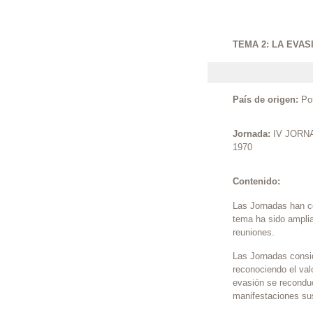
Post
TEMA 2: LA EVA
País de origen:
Por
Jornada:
IV JORN
1970
Contenido:
Las Jornadas han co
tema ha sido amplia
reuniones.
Las Jornadas consid
reconociendo el val
evasión se reconduc
manifestaciones sus