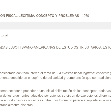
SION FISCAL LEGITIMA, CONCEPTO Y PROBLEMAS
- 1970
tugal
ADAS LUSO-HISPANO-AMERICANAS DE ESTUDIOS TRIBUTARIOS, EST
nsiderado con todo interés el tema de “
La evasión fiscal legítima: concepto
mente debatido en el espíritu de solidaridad y comprensión que son tradicion
eran necesario proceder a una inicial delimitación de los conceptos, toda ve
or de los argumentos aducidos por quienes se sirven de expresiones diferentes
e en todo caso a conductas ilícitas, por lo que no parece apropiada su aplica
tancialmente distintas.