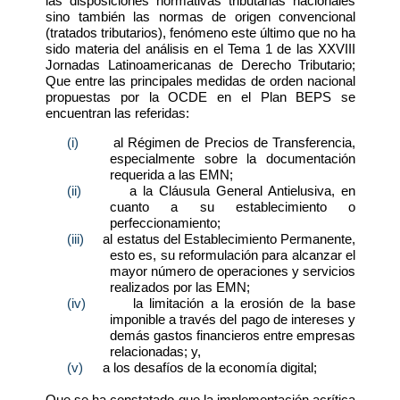
las disposiciones normativas tributarias nacionales
sino también las normas de origen convencional
(tratados tributarios), fenómeno este último que no ha
sido materia del análisis en el Tema 1 de las XXVIII
Jornadas Latinoamericanas de Derecho Tributario;
Que entre las principales medidas de orden nacional
propuestas por la OCDE en el Plan BEPS se
encuentran las referidas:
(i)
al Régimen de Precios de Transferencia,
especialmente sobre la documentación
requerida a las EMN;
(ii)
a la Cláusula General Antielusiva, en
cuanto a su establecimiento o
perfeccionamiento;
(iii)
al estatus del Establecimiento Permanente,
esto es, su reformulación para alcanzar el
mayor número de operaciones y servicios
realizados por las EMN;
(iv)
la limitación a la erosión de la base
imponible a través del pago de intereses y
demás gastos financieros entre empresas
relacionadas; y,
(v)
a los desafíos de la economía digital;
Que se ha constatado que la implementación acrítica