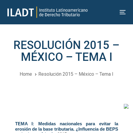
Skip
Skip
links
to
Tog
primary
nav
navigation
Skip
RESOLUCIÓN 2015 –
to
content
MÉXICO – TEMA I
Home
Resolución 2015 – México – Tema I
Navegación
del
TEMA I: Medidas nacionales para evitar la
Post
erosión de la base tributaria. ¿Influencia de BEPS