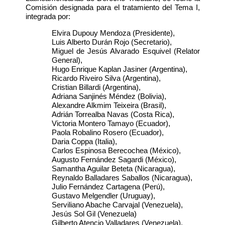
Comisión designada para el tratamiento del Tema I,
integrada por:
Elvira Dupouy Mendoza (Presidente),
Luis Alberto Durán Rojo (Secretario),
Miguel de Jesús Alvarado Esquivel (Relator
General),
Hugo Enrique Kaplan Jasiner (Argentina),
Ricardo Riveiro Silva (Argentina),
Cristian Billardi (Argentina),
Adriana Sanjinés Méndez (Bolivia),
Alexandre Alkmim Teixeira (Brasil),
Adrián Torrealba Navas (Costa Rica),
Victoria Montero Tamayo (Ecuador),
Paola Robalino Rosero (Ecuador),
Daria Coppa (Italia),
Carlos Espinosa Berecochea (México),
Augusto Fernández Sagardi (México),
Samantha Aguilar Beteta (Nicaragua),
Reynaldo Balladares Saballos (Nicaragua),
Julio Fernández Cartagena (Perú),
Gustavo Melgendler (Uruguay),
Serviliano Abache Carvajal (Venezuela),
Jesús Sol Gil (Venezuela)
Gilberto Atencio Valladares (Venezuela).