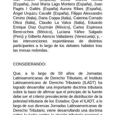
(España), José María Lago Montero (España), Joan
Pagés I Galtés (España) Aurora Ribes (España),
Ángel Urquizu Cavallé (España), Filippo Alessandro
Cimino (Italia), Daria Coppa (Italia), Caterina Corrado
Oliva (Italia), Claudio La Valva (Italia), Eduardo
Enrique Díaz Guzmán (México), Carlos Espinosa
Berecochea (México), Luciana Yáñez Salgado
(Perú) y Gilberto Atencio Valladares (Venezuela); y, -
las intervenciones espontáneas de distintos
participantes a lo largo de los debates habidos tras
las mesas redondas.
CONSIDERANDO:
Que, a lo largo de 59 años de Jornadas
Latinoamericanas de Derecho Tributario, el Instituto
Latinoamericano de Derecho Tributario (ILADT) ha
logrado desarrollar una importante doctrina tributaria
sobre la base de afirmar que el principio de la fuente
debe ser el criterio prevaleciente de distribución de la
potestad tributaria de los Estados; Que el ILADT, a lo
largo de sus diversas Jornadas Latinoamericanas de
Derecho Tributario, viene desarrollando una doctrina
sobre la lucha contra la elusión tributaria nacional e