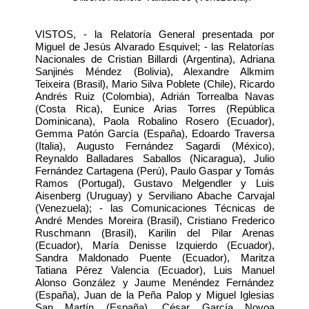
VISTOS, - la Relatoría General presentada por
Miguel de Jesús Alvarado Esquivel; - las Relatorías
Nacionales de Cristian Billardi (Argentina), Adriana
Sanjinés Méndez (Bolivia), Alexandre Alkmim
Teixeira (Brasil), Mario Silva Poblete (Chile), Ricardo
Andrés Ruiz (Colombia), Adrián Torrealba Navas
(Costa Rica), Eunice Arias Torres (República
Dominicana), Paola Robalino Rosero (Ecuador),
Gemma Patón García (España), Edoardo Traversa
(Italia), Augusto Fernández Sagardi (México),
Reynaldo Balladares Saballos (Nicaragua), Julio
Fernández Cartagena (Perú), Paulo Gaspar y Tomás
Ramos (Portugal), Gustavo Melgendler y Luis
Aisenberg (Uruguay) y Serviliano Abache Carvajal
(Venezuela); - las Comunicaciones Técnicas de
André Mendes Moreira (Brasil), Cristiano Frederico
Ruschmann (Brasil), Karilin del Pilar Arenas
(Ecuador), María Denisse Izquierdo (Ecuador),
Sandra Maldonado Puente (Ecuador), Maritza
Tatiana Pérez Valencia (Ecuador), Luis Manuel
Alonso González y Jaume Menéndez Fernández
(España), Juan de la Peña Palop y Miguel Iglesias
San Martín (España), César García Novoa